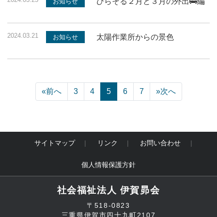
ひらそる２月と３月の外出🚌編
お知らせ
2024.03.21
太陽作業所からの景色
お知らせ
«
前へ
3
4
5
6
7
»
次へ
サイトマップ
リンク
お問い合わせ
個人情報保護方針
社会福祉法人 伊賀昴会
〒518-0823
三重県伊賀市四十九町2107