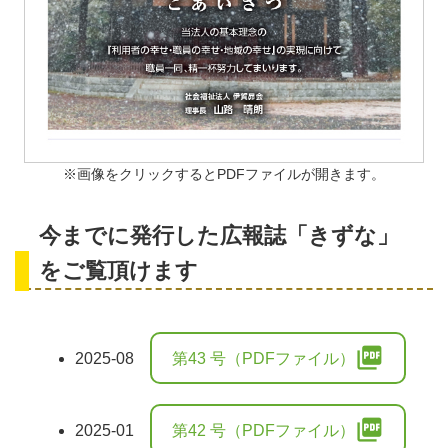
※画像をクリックするとPDFファイルが開きます。
今までに発行した広報誌「きずな」
をご覧頂けます
picture_as_pdf
2025-08
第43 号（PDFファイル）
picture_as_pdf
2025-01
第42 号（PDFファイル）